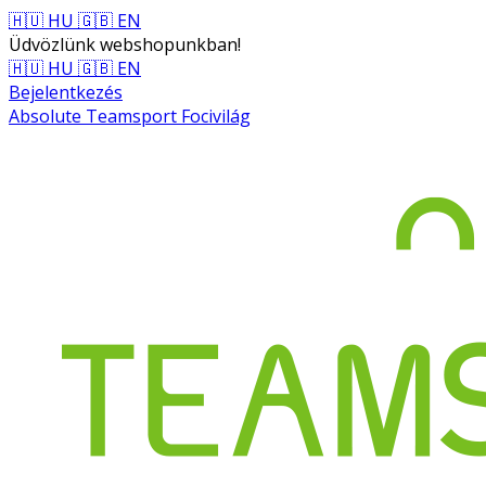
🇭🇺 HU
🇬🇧 EN
Üdvözlünk webshopunkban!
🇭🇺 HU
🇬🇧 EN
Bejelentkezés
Absolute Teamsport Focivilág