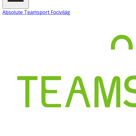
Absolute Teamsport Focivilág