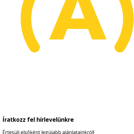
Íratkozz fel hírlevelünkre
Értesülj elsőként legújabb ajánlatainkról!