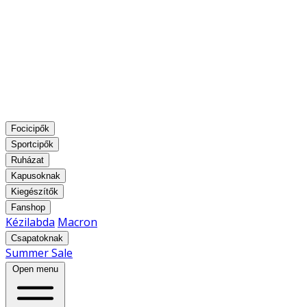
Focicipők
Sportcipők
Ruházat
Kapusoknak
Kiegészítők
Fanshop
Kézilabda
Macron
Csapatoknak
Summer Sale
Open menu