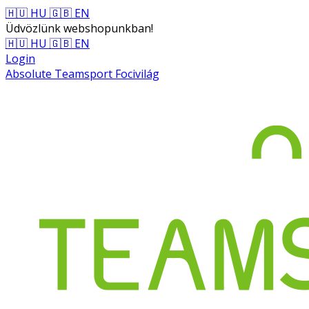
🇭🇺 HU
🇬🇧 EN
Üdvözlünk webshopunkban!
🇭🇺 HU
🇬🇧 EN
Login
Absolute Teamsport Focivilág