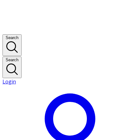
Search
Search
Login