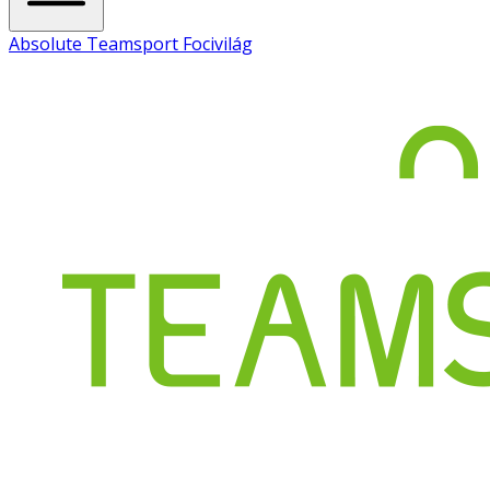
Absolute Teamsport Focivilág