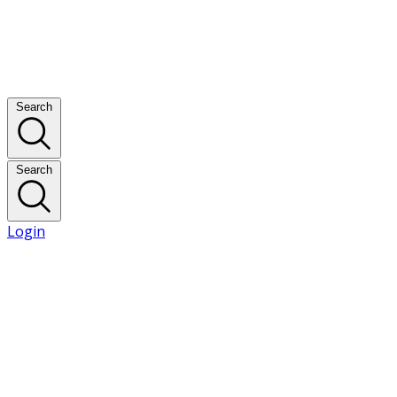
Search
Search
Login