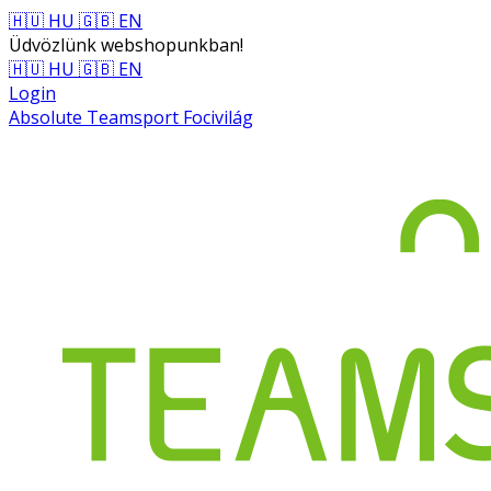
🇭🇺 HU
🇬🇧 EN
Üdvözlünk webshopunkban!
🇭🇺 HU
🇬🇧 EN
Login
Absolute Teamsport Focivilág