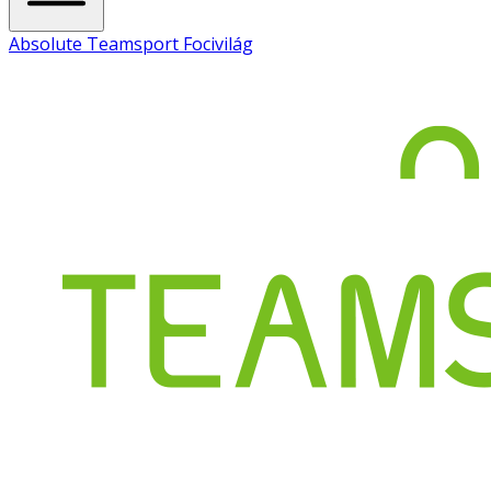
Absolute Teamsport Focivilág