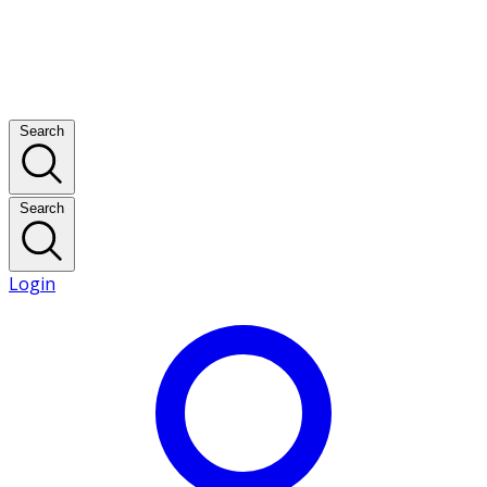
Search
Search
Login