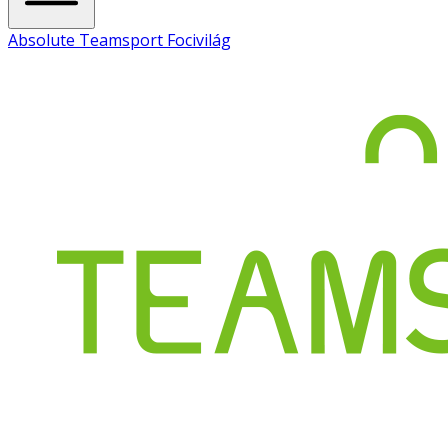
Absolute Teamsport Focivilág