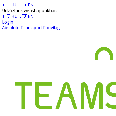
🇭🇺 HU
🇬🇧 EN
Üdvözlünk webshopunkban!
🇭🇺 HU
🇬🇧 EN
Login
Absolute Teamsport Focivilág