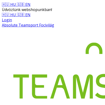
🇭🇺 HU
🇬🇧 EN
Üdvözlünk webshopunkban!
🇭🇺 HU
🇬🇧 EN
Login
Absolute Teamsport Focivilág