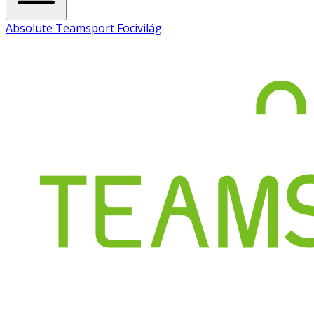
Absolute Teamsport Focivilág