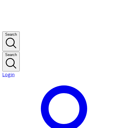
Search
Search
Login