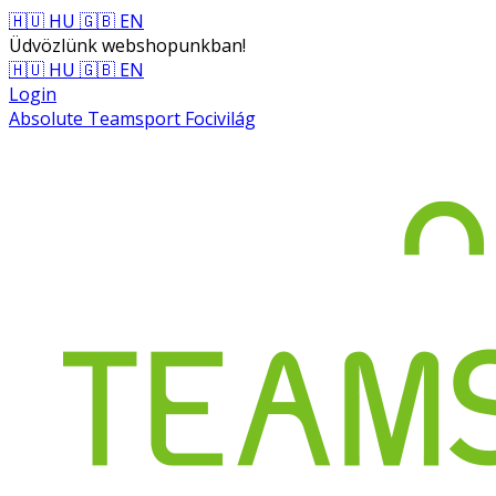
🇭🇺 HU
🇬🇧 EN
Üdvözlünk webshopunkban!
🇭🇺 HU
🇬🇧 EN
Login
Absolute Teamsport Focivilág