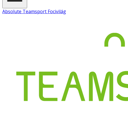
Absolute Teamsport Focivilág