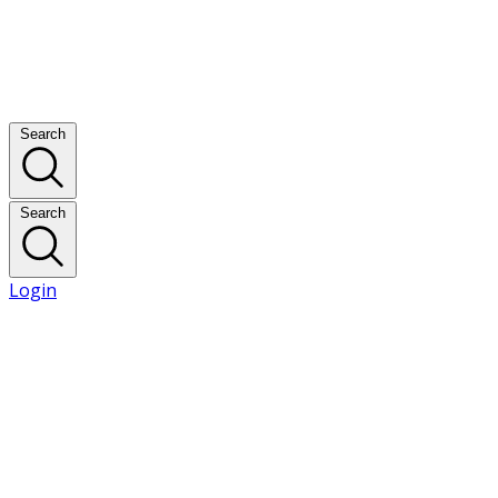
Search
Search
Login