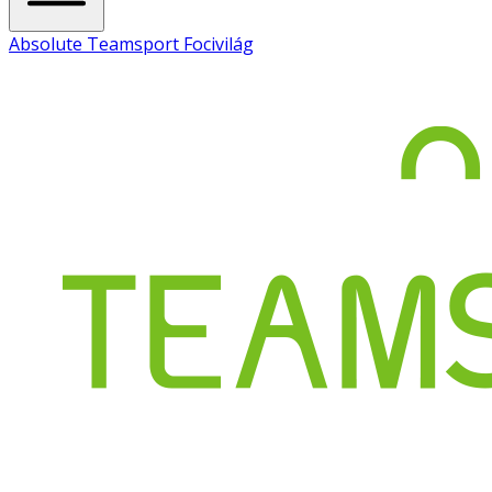
Absolute Teamsport Focivilág