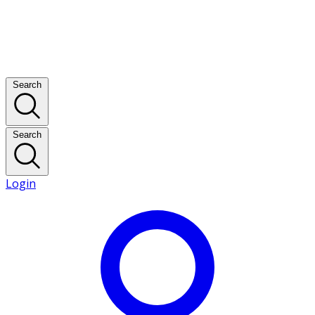
Search
Search
Login