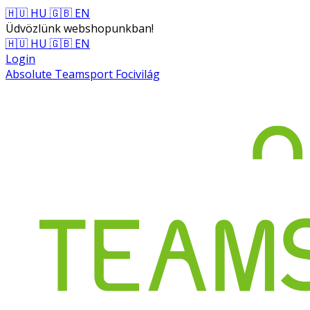
🇭🇺 HU
🇬🇧 EN
Üdvözlünk webshopunkban!
🇭🇺 HU
🇬🇧 EN
Login
Absolute Teamsport Focivilág